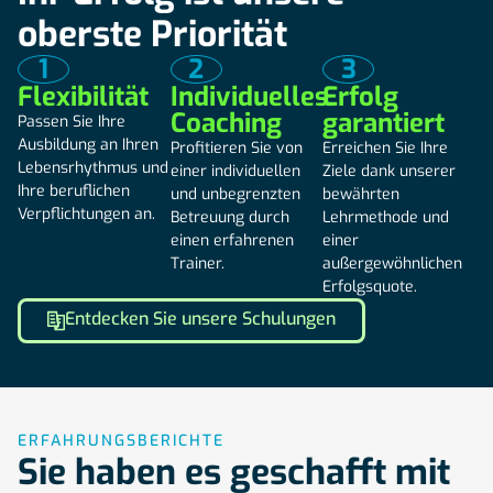
oberste Priorität
Theorie und Praxis miteinander zu verbinden, indem er
konkrete Beispiele aus der Praxis in seine Schulungen
1
2
3
einfließen lässt. Er interessiert sich auch für neue
Flexibilität
Individuelles
Erfolg
Managementmethoden im Zusammenhang mit Industrie
4.0, die er gerne an seine Teilnehmer weitergibt.
Coaching
garantiert
Passen Sie Ihre
Ausbildung an Ihren
Profitieren Sie von
Erreichen Sie Ihre
Lebensrhythmus und
einer individuellen
Ziele dank unserer
Ihre beruflichen
und unbegrenzten
bewährten
Verpflichtungen an.
Betreuung durch
Lehrmethode und
einen erfahrenen
einer
Trainer.
außergewöhnlichen
Erfolgsquote.
Entdecken Sie unsere Schulungen
ERFAHRUNGSBERICHTE
Sie haben es geschafft mit