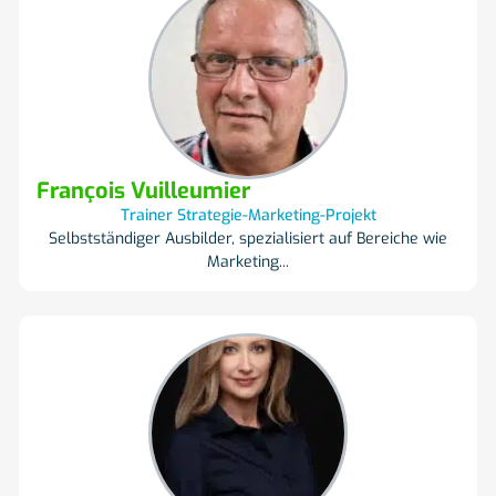
zehnjährigen Tätigkeit in Personalabteilungen von
Unternehmen gründete er 2015 die Firma P-File Services
Sàrl, deren Dienstleistungen sich an KMU und
Privatpersonen richten. Darüber hinaus ist er Dozent für
die Module Sozialversicherungen und Löhne im Rahmen
des Personalmanagements, des Personalfachausweises
sowie des Fachausweises in Buchhaltung und
Treuhandwesen. Er ist eidgenössischer Experte für HRSE
François Vuilleumier
und examen.ch.
Trainer Strategie-Marketing-Projekt
Selbstständiger Ausbilder, spezialisiert auf Bereiche wie
Marketing...
Als unabhängiger Ausbilder, spezialisiert auf Bereiche wie
Marketing und Unternehmensführung im weiteren Sinne,
unterrichtet er seit über zwanzig Jahren an Hochschulen
und Ausbildungsinstituten in der Westschweiz. Er hat sein
Wirtschaftsstudium mit einem eidgenössischen
Fachausweis in Marketing und anschließend mit einem
DAS in Pädagogik abgeschlossen. Diese Ausbildungen,
kombiniert mit seiner praktischen Erfahrung als
Projektleiter und Verkaufsleiter, stärken seinen auf
aktuellen Praktiken basierenden Unterricht.