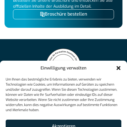
Bestellen Sie unsere Broschüre und entdecken Sie alle
offiziellen Inhalte der Ausbildung im Detail.
Broschüre bestellen
Einwilligung verwalten
Die NCAcademy bietet flexible und personalisierte Online-
Um Ihnen das bestmögliche Erlebnis zu bieten, verwenden wir
Ausbildungen an, die von der Schweizer Maturität bis zu
Technologien wie Cookies, um Informationen auf Geräten zu speichern
und/oder darauf zuzugreifen. Wenn Sie diesen Technologien zustimmen,
eidgenössischen Fachausweisen reichen und den Erfolg in
können wir Daten wie Ihr Surfverhalten oder eindeutige IDs auf dieser
verschiedenen Berufsfeldern sichern.
Website verarbeiten. Wenn Sie nicht zustimmen oder Ihre Zustimmung
info@ncacademy.ch
widerrufen, kann dies negative Auswirkungen auf bestimmte Funktionen
und Merkmale haben.
+41 26 526 33 23
Akzeptieren