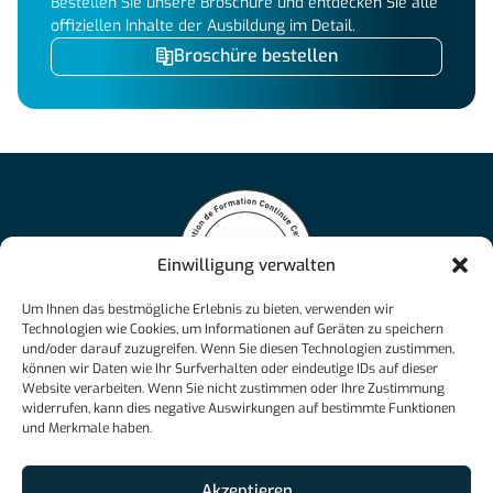
Bestellen Sie unsere Broschüre und entdecken Sie alle
offiziellen Inhalte der Ausbildung im Detail.
Broschüre bestellen
Einwilligung verwalten
Die NCAcademy bietet flexible und personalisierte Online-
Um Ihnen das bestmögliche Erlebnis zu bieten, verwenden wir
Technologien wie Cookies, um Informationen auf Geräten zu speichern
Ausbildungen an, die von der Schweizer Maturität bis zu
und/oder darauf zuzugreifen. Wenn Sie diesen Technologien zustimmen,
eidgenössischen Fachausweisen reichen und den Erfolg in
können wir Daten wie Ihr Surfverhalten oder eindeutige IDs auf dieser
verschiedenen Berufsfeldern sichern.
Website verarbeiten. Wenn Sie nicht zustimmen oder Ihre Zustimmung
info@ncacademy.ch
widerrufen, kann dies negative Auswirkungen auf bestimmte Funktionen
und Merkmale haben.
+41 26 526 33 23
Akzeptieren