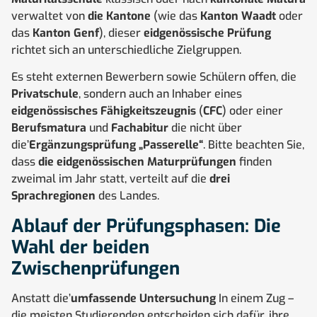
verwaltet von
die Kantone
(wie das
Kanton Waadt
oder
das
Kanton Genf
), dieser
eidgenössische Prüfung
richtet sich an unterschiedliche Zielgruppen.
Es steht externen Bewerbern sowie Schülern offen, die
Privatschule
, sondern auch an Inhaber eines
eidgenössisches Fähigkeitszeugnis
(
CFC
) oder einer
Berufsmatura
und
Fachabitur
die nicht über
die’
Ergänzungsprüfung „Passerelle“
. Bitte beachten Sie,
dass
die eidgenössischen Maturprüfungen
finden
zweimal im Jahr statt, verteilt auf die
drei
Sprachregionen
des Landes.
Ablauf der Prüfungsphasen: Die
Wahl der beiden
Zwischenprüfungen
Anstatt die’
umfassende Untersuchung
In einem Zug –
die meisten Studierenden entscheiden sich dafür, ihre