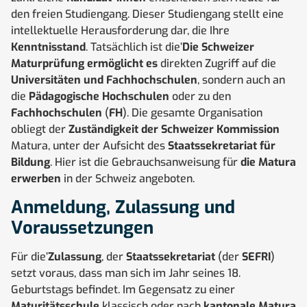
den freien Studiengang. Dieser Studiengang stellt eine
intellektuelle Herausforderung dar, die Ihre
Kenntnisstand
. Tatsächlich ist die’
Die Schweizer
Maturprüfung ermöglicht es
direkten Zugriff auf die
Universitäten und Fachhochschulen
, sondern auch an
die
Pädagogische Hochschulen
oder zu den
Fachhochschulen
(
FH
). Die gesamte Organisation
obliegt der
Zuständigkeit der Schweizer Kommission
Matura, unter der Aufsicht des
Staatssekretariat für
Bildung
. Hier ist die Gebrauchsanweisung für
die Matura
erwerben
in der Schweiz angeboten.
Anmeldung, Zulassung und
Voraussetzungen
Für die’
Zulassung
, der
Staatssekretariat
(der
SEFRI
)
setzt voraus, dass man sich im Jahr seines 18.
Geburtstags befindet. Im Gegensatz zu einer
Maturitätsschule
klassisch oder nach
kantonale Matura